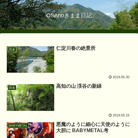
OSAnoきまま日記
仁淀川春の絶景所
田舎
2019.05.30
高知の山 渓谷の新緑
田舎
2019.05.15
悪魔のように細心に天使のように
BABYMETAL
大胆に BABYMETAL考