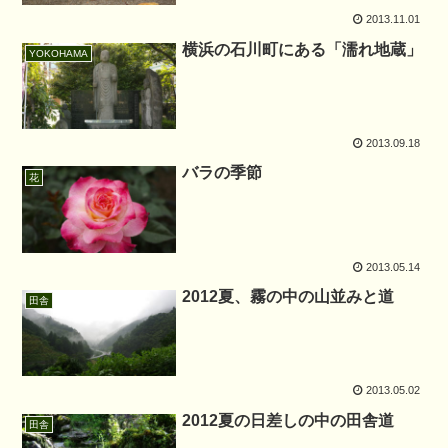
2013.11.01
横浜の石川町にある「濡れ地蔵」
YOKOHAMA
2013.09.18
バラの季節
花
2013.05.14
2012夏、霧の中の山並みと道
田舎
2013.05.02
2012夏の日差しの中の田舎道
田舎