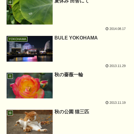
夏休み 田舎にて
緑
2014.08.17
BULE YOKOHAMA
YOKOHAMA
2013.11.29
秋の薔薇一輪
花
2013.11.19
秋の公園 猫三匹
猫